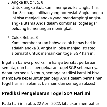
Angka Ikut: 1, 5, 8
Untuk angka ikut, kami memprediksi angka 1, 5,
dan 8 sebagai pilihan yang potensial. Angka-angka
ini bisa menjadi angka yang mendampingi angka-
angka utama Anda dalam kombinasi togel agar
peluang kemenangan meningkat.
Colok Bebas: 3
Kami membocorkan bahwa colok bebas hari ini
adalah angka 3. Angka ini bisa menjadi strategi
alternatif untuk memainkan togel SGP hari ini.
Ingatlah bahwa prediksi ini hanya bersifat perkiraan
semata, dan hasil pengeluaran togel SGP sebenarnya
dapat berbeda. Namun, semoga prediksi kami ini bisa
membawa keberuntungan bagi Anda dalam permainan
togel hari ini. Selamat bermain dan semoga sukses!
Prediksi Pengeluaran Togel SDY Hari Ini
Pada hari ini, rabu, 22 April 2022, kita akan membahas