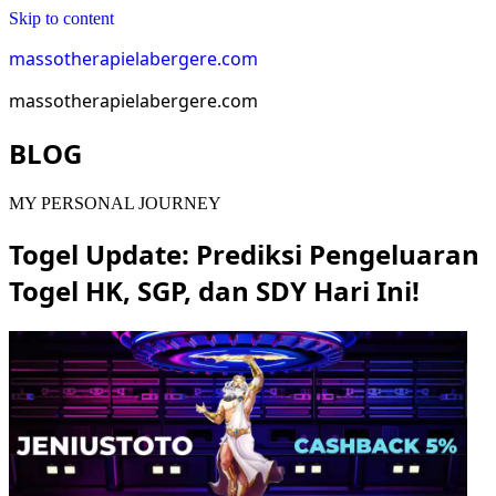
Skip to content
massotherapielabergere.com
massotherapielabergere.com
BLOG
MY PERSONAL JOURNEY
Togel Update: Prediksi Pengeluaran
Togel HK, SGP, dan SDY Hari Ini!