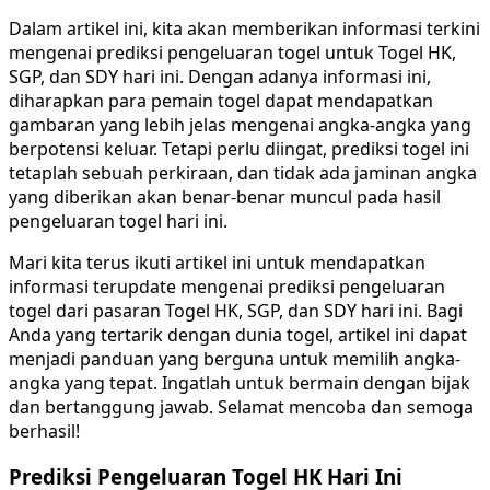
Dalam artikel ini, kita akan memberikan informasi terkini
mengenai prediksi pengeluaran togel untuk Togel HK,
SGP, dan SDY hari ini. Dengan adanya informasi ini,
diharapkan para pemain togel dapat mendapatkan
gambaran yang lebih jelas mengenai angka-angka yang
berpotensi keluar. Tetapi perlu diingat, prediksi togel ini
tetaplah sebuah perkiraan, dan tidak ada jaminan angka
yang diberikan akan benar-benar muncul pada hasil
pengeluaran togel hari ini.
Mari kita terus ikuti artikel ini untuk mendapatkan
informasi terupdate mengenai prediksi pengeluaran
togel dari pasaran Togel HK, SGP, dan SDY hari ini. Bagi
Anda yang tertarik dengan dunia togel, artikel ini dapat
menjadi panduan yang berguna untuk memilih angka-
angka yang tepat. Ingatlah untuk bermain dengan bijak
dan bertanggung jawab. Selamat mencoba dan semoga
berhasil!
Prediksi Pengeluaran Togel HK Hari Ini