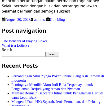
mencoba peruntungan dalam permainan togel sidney.
Selalu bermain dengan bijak dan bertanggung jawab.
Selamat bermain dan semoga sukses!
August 30, 2023
adminss
Gambling
Post navigation
The Benefits of Playing Poker
What is a Lottery?
Search
Search
Recent Posts
Perbandingan Situs Zynga Poker Online Uang Asli Terbaik di
Indonesia
Pentingnya Memilih Akun Judi Bola Terpercaya untuk
Pengalaman Berjudi yang Aman dan Nyaman
Manfaat Bermain Baccarat Online untuk Pengalaman Berjudi
yang Lebih Baik
Mengenal Data HK: Sejarah, Jenis Permainan, dan Peluang
Menangnya