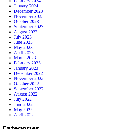
February 2024
January 2024
December 2023
November 2023
October 2023
September 2023
August 2023
July 2023
June 2023
May 2023
April 2023
March 2023
February 2023
January 2023
December 2022
November 2022
October 2022
September 2022
August 2022
July 2022
June 2022
May 2022
April 2022
Categories