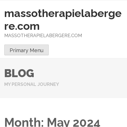
massotherapielaberge
S
k
re.com
i
p
MASSOTHERAPIELABERGERE.COM
t
o
Primary Menu
c
o
n
BLOG
t
e
MY PERSONAL JOURNEY
n
t
Month:
May 2024