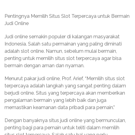
Pentingnya Memilih Situs Slot Terpercaya untuk Bermain
Judi Online
Judi online semakin populer di kalangan masyarakat
Indonesia. Salah satu permainan yang paling diminati
adalah slot online. Namun, sebelum mulai bermain,
penting untuk memilih situs slot terpercaya agar bisa
bermain dengan aman dan nyaman.
Menurut pakar judi online, Prof. Arief, “Memilih situs slot
terpercaya adalah langkah yang sangat penting dalam
berjudi online. Situs yang terpercaya akan memberikan
pengalaman bermain yang lebih baik dan juga
memastikan keamanan data pribadi para pemain.”
Dengan banyaknya situs judi online yang bermunculan,
penting bagi para pemain untuk teliti dalam memilih
situs slot terpercaya. Salah satu hal yang perlu