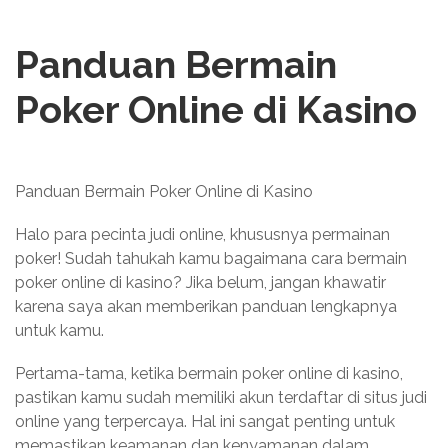
Panduan Bermain
Poker Online di Kasino
Panduan Bermain Poker Online di Kasino
Halo para pecinta judi online, khususnya permainan
poker! Sudah tahukah kamu bagaimana cara bermain
poker online di kasino? Jika belum, jangan khawatir
karena saya akan memberikan panduan lengkapnya
untuk kamu.
Pertama-tama, ketika bermain poker online di kasino,
pastikan kamu sudah memiliki akun terdaftar di situs judi
online yang terpercaya. Hal ini sangat penting untuk
memastikan keamanan dan kenyamanan dalam