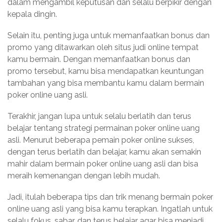
dalam mengambil keputusan dan selalu berpikir dengan
kepala dingin.
Selain itu, penting juga untuk memanfaatkan bonus dan
promo yang ditawarkan oleh situs judi online tempat
kamu bermain. Dengan memanfaatkan bonus dan
promo tersebut, kamu bisa mendapatkan keuntungan
tambahan yang bisa membantu kamu dalam bermain
poker online uang asli.
Terakhir, jangan lupa untuk selalu berlatih dan terus
belajar tentang strategi permainan poker online uang
asli. Menurut beberapa pemain poker online sukses,
dengan terus berlatih dan belajar, kamu akan semakin
mahir dalam bermain poker online uang asli dan bisa
meraih kemenangan dengan lebih mudah.
Jadi, itulah beberapa tips dan trik menang bermain poker
online uang asli yang bisa kamu terapkan. Ingatlah untuk
selalu fokus, sabar, dan terus belajar agar bisa menjadi