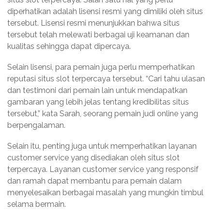
diperhatikan adalah lisensi resmi yang dimiliki oleh situs
tersebut. Lisensi resmi menunjukkan bahwa situs
tersebut telah melewati berbagai uji keamanan dan
kualitas sehingga dapat dipercaya.
Selain lisensi, para pemain juga perlu memperhatikan
reputasi situs slot terpercaya tersebut. “Cari tahu ulasan
dan testimoni dari pemain lain untuk mendapatkan
gambaran yang lebih jelas tentang kredibilitas situs
tersebut,” kata Sarah, seorang pemain judi online yang
berpengalaman.
Selain itu, penting juga untuk memperhatikan layanan
customer service yang disediakan oleh situs slot
terpercaya. Layanan customer service yang responsif
dan ramah dapat membantu para pemain dalam
menyelesaikan berbagai masalah yang mungkin timbul
selama bermain.