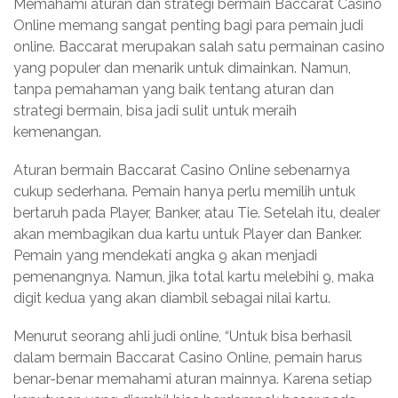
Memahami aturan dan strategi bermain Baccarat Casino
Online memang sangat penting bagi para pemain judi
online. Baccarat merupakan salah satu permainan casino
yang populer dan menarik untuk dimainkan. Namun,
tanpa pemahaman yang baik tentang aturan dan
strategi bermain, bisa jadi sulit untuk meraih
kemenangan.
Aturan bermain Baccarat Casino Online sebenarnya
cukup sederhana. Pemain hanya perlu memilih untuk
bertaruh pada Player, Banker, atau Tie. Setelah itu, dealer
akan membagikan dua kartu untuk Player dan Banker.
Pemain yang mendekati angka 9 akan menjadi
pemenangnya. Namun, jika total kartu melebihi 9, maka
digit kedua yang akan diambil sebagai nilai kartu.
Menurut seorang ahli judi online, “Untuk bisa berhasil
dalam bermain Baccarat Casino Online, pemain harus
benar-benar memahami aturan mainnya. Karena setiap