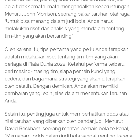
bola tidak semata-mata mengandalkan keberuntungan.
Menurut John Morrison, seorang pakar taruhan olahraga,
“Untuk bisa menang dalam judi bola, Anda harus
melakukan riset dan analisis yang mendalam tentang
tim-tim yang akan bertanding.”
Oleh karena itu, tips pertama yang perlu Anda terapkan
adalah melakukan riset tentang tim-tim yang akan
berlaga di Piala Dunia 2022. Ketahui performa terbaru
dari masing-masing tim, siapa pemain kunci yang
cedera, dan bagaimana strategi yang akan diterapkan
oleh pelatih. Dengan demikian, Anda akan memiliki
gambaran yang lebih jelas dalam menentukan taruhan
Anda.
Selain itu, penting juga untuk memperhatikan odds atau
nilai taruhan yang diberikan oleh bandar judi. Menurut
David Beckham, seorang mantan pemain bola terkenal,
“Memahami odds dalam judi bola sangat penting, karena