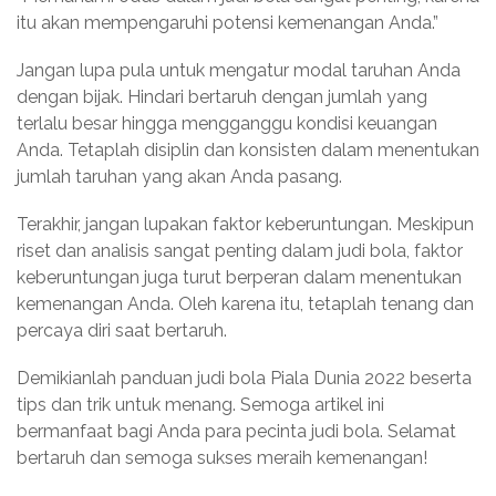
itu akan mempengaruhi potensi kemenangan Anda.”
Jangan lupa pula untuk mengatur modal taruhan Anda
dengan bijak. Hindari bertaruh dengan jumlah yang
terlalu besar hingga mengganggu kondisi keuangan
Anda. Tetaplah disiplin dan konsisten dalam menentukan
jumlah taruhan yang akan Anda pasang.
Terakhir, jangan lupakan faktor keberuntungan. Meskipun
riset dan analisis sangat penting dalam judi bola, faktor
keberuntungan juga turut berperan dalam menentukan
kemenangan Anda. Oleh karena itu, tetaplah tenang dan
percaya diri saat bertaruh.
Demikianlah panduan judi bola Piala Dunia 2022 beserta
tips dan trik untuk menang. Semoga artikel ini
bermanfaat bagi Anda para pecinta judi bola. Selamat
bertaruh dan semoga sukses meraih kemenangan!