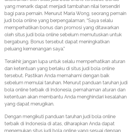
yang menarik dapat menjadi tambahan nilai tersendiri
bagi para pemain. Menurut Maria Wong, seorang pemain
judi bola online yang berpengalaman, “Saya selalu
memperhatikan bonus dan promosi yang ditawarkan
oleh situs judi bola online sebelum memutuskan untuk
bergabung. Bonus tersebut dapat meningkatkan
peluang kemenangan saya.”
Terakhir, jangan lupa untuk selalu memperhatikan aturan
dan ketentuan yang berlaku di situs judi bola online
tersebut. Pastikan Anda memahami dengan baik
sebelum memulai taruhan. Menurut panduan taruhan judi
bola online terbaik di Indonesia, pemahaman aturan dan
ketentuan akan membantu Anda menghindari kesalahan
yang dapat merugikan.
Dengan mengikuti panduan taruhan judi bola online
terbaik di Indonesia di atas, diharapkan Anda dapat
menemukan situs judi bola online yang sesuai dengan