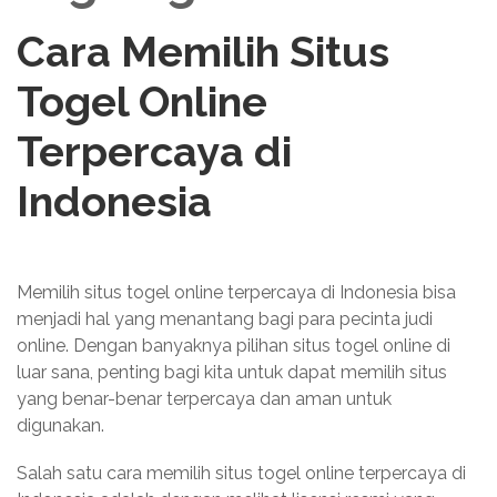
Cara Memilih Situs
Togel Online
Terpercaya di
Indonesia
Memilih situs togel online terpercaya di Indonesia bisa
menjadi hal yang menantang bagi para pecinta judi
online. Dengan banyaknya pilihan situs togel online di
luar sana, penting bagi kita untuk dapat memilih situs
yang benar-benar terpercaya dan aman untuk
digunakan.
Salah satu cara memilih situs togel online terpercaya di