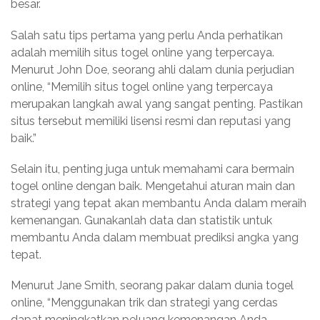
besar.
Salah satu tips pertama yang perlu Anda perhatikan
adalah memilih situs togel online yang terpercaya.
Menurut John Doe, seorang ahli dalam dunia perjudian
online, “Memilih situs togel online yang terpercaya
merupakan langkah awal yang sangat penting. Pastikan
situs tersebut memiliki lisensi resmi dan reputasi yang
baik.”
Selain itu, penting juga untuk memahami cara bermain
togel online dengan baik. Mengetahui aturan main dan
strategi yang tepat akan membantu Anda dalam meraih
kemenangan. Gunakanlah data dan statistik untuk
membantu Anda dalam membuat prediksi angka yang
tepat.
Menurut Jane Smith, seorang pakar dalam dunia togel
online, “Menggunakan trik dan strategi yang cerdas
dapat meningkatkan peluang kemenangan Anda.