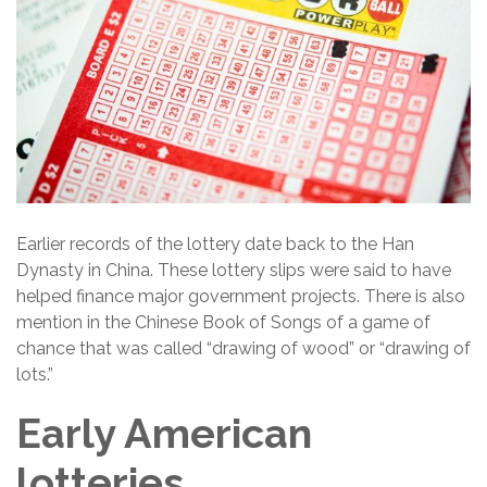
Earlier records of the lottery date back to the Han
Dynasty in China. These lottery slips were said to have
helped finance major government projects. There is also
mention in the Chinese Book of Songs of a game of
chance that was called “drawing of wood” or “drawing of
lots.”
Early American
lotteries