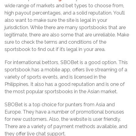
wide range of markets and bet types to choose from,
high payout percentages, and a solid reputation. You’ll
also want to make sure the site is legal in your
jurisdiction. While there are many sportsbooks that are
legitimate, there are also some that are unreliable. Make
sure to check the terms and conditions of the
sportsbook to find out if it’s legal in your area.
For international bettors, SBOBet is a good option. This
sportsbook has a mobile app, offers live streaming of a
variety of sports events, and is licensed in the
Philippines. It also has a good reputation and is one of
the most popular sportsbooks in the Asian market.
SBOBet is a top choice for punters from Asia and
Europe. They have a number of promotional bonuses
for new customers. Also, the website is user friendly.
There are a variety of payment methods available, and
they offer live chat support.