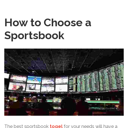
How to Choose a
Sportsbook
The best sportsbook
togel
for your needs will have a