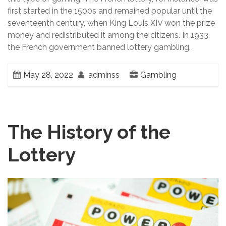
first started in the 1500s and remained popular until the
seventeenth century, when King Louis XIV won the prize
money and redistributed it among the citizens. In 1933,
the French government banned lottery gambling.
May 28, 2022
adminss
Gambling
The History of the
Lottery