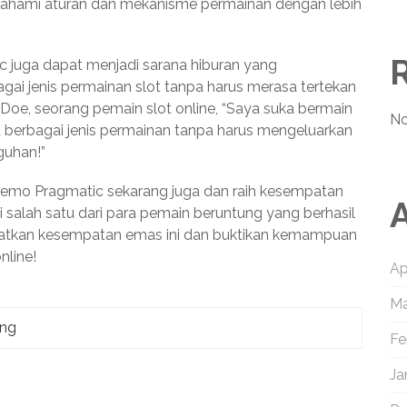
hami aturan dan mekanisme permainan dengan lebih
c juga dapat menjadi sarana hiburan yang
i jenis permainan slot tanpa harus merasa tertekan
 Doe, seorang pemain slot online, “Saya suka bermain
No
berbagai jenis permainan tanpa harus mengeluarkan
guhan!”
t demo Pragmatic sekarang juga dan raih kesempatan
 salah satu dari para pemain beruntung yang berhasil
watkan kesempatan emas ini dan buktikan kemampuan
line!
Ap
Ma
ng
Fe
Ja