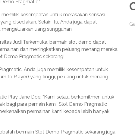
 Demo Pragmatic.”
 memiliki kesempatan untuk merasakan sensasi
 yang disediakan. Selain itu, Anda juga dapat
Ga
u mengeluarkan uang sungguhan.
ersitas Judi Terkemuka, bermain slot demo dapat
rmainan dan meningkatkan peluang menang mereka.
lot Demo Pragmatic sekarang!
Pragmatic, Anda juga memiliki kesempatan untuk
n to Player) yang tinggi, peluang untuk menang
c Play, Jane Doe, “Kami selalu berkomitmen untuk
k bagi para pemain kami. Slot Demo Pragmatic
mperkenalkan permainan kami kepada lebih banyak
Cobalah bermain Slot Demo Pragmatic sekarang juga