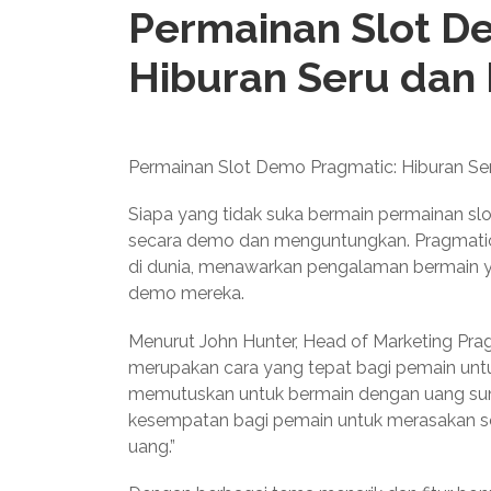
Permainan Slot D
Hiburan Seru da
Permainan Slot Demo Pragmatic: Hiburan S
Siapa yang tidak suka bermain permainan slo
secara demo dan menguntungkan. Pragmatic 
di dunia, menawarkan pengalaman bermain y
demo mereka.
Menurut John Hunter, Head of Marketing Pra
merupakan cara yang tepat bagi pemain unt
memutuskan untuk bermain dengan uang sungg
kesempatan bagi pemain untuk merasakan sen
uang.”