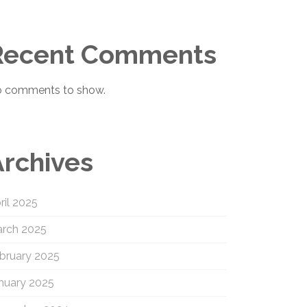
Recent Comments
 comments to show.
Archives
ril 2025
rch 2025
bruary 2025
nuary 2025