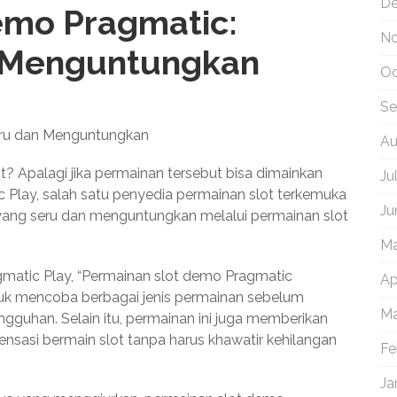
De
emo Pragmatic:
No
n Menguntungkan
Oc
Se
eru dan Menguntungkan
Au
t? Apalagi jika permainan tersebut bisa dimainkan
Ju
Play, salah satu penyedia permainan slot terkemuka
Ju
ang seru dan menguntungkan melalui permainan slot
Ma
gmatic Play, “Permainan slot demo Pragmatic
Ap
uk mencoba berbagai jenis permainan sebelum
Ma
uhan. Selain itu, permainan ini juga memberikan
sasi bermain slot tanpa harus khawatir kehilangan
Fe
Ja