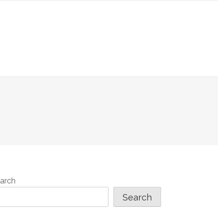
arch
Search