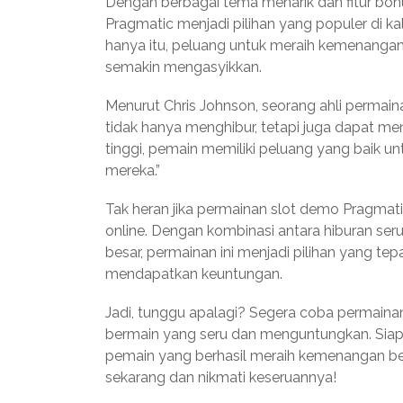
Dengan berbagai tema menarik dan fitur bo
Pragmatic menjadi pilihan yang populer di k
hanya itu, peluang untuk meraih kemenangan 
semakin mengasyikkan.
Menurut Chris Johnson, seorang ahli permain
tidak hanya menghibur, tetapi juga dapat m
tinggi, pemain memiliki peluang yang baik
mereka.”
Tak heran jika permainan slot demo Pragmati
online. Dengan kombinasi antara hiburan s
besar, permainan ini menjadi pilihan yang t
mendapatkan keuntungan.
Jadi, tunggu apalagi? Segera coba permainan
bermain yang seru dan menguntungkan. Siapa
pemain yang berhasil meraih kemenangan b
sekarang dan nikmati keseruannya!