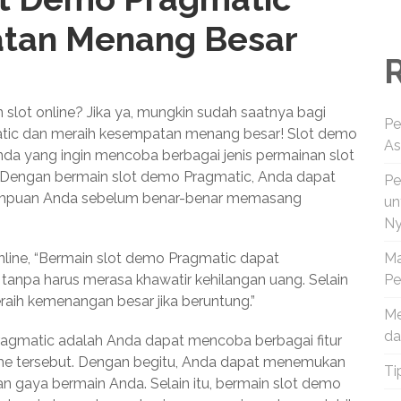
atan Menang Besar
lot online? Jika ya, mungkin sudah saatnya bagi
Pe
atic dan meraih kesempatan menang besar! Slot demo
As
nda yang ingin mencoba berbagai jenis permainan slot
 Dengan bermain slot demo Pragmatic, Anda dapat
Pe
ampuan Anda sebelum benar-benar memasang
un
N
Ma
online, “Bermain slot demo Pragmatic dapat
Pe
anpa harus merasa khawatir kehilangan uang. Selain
raih kemenangan besar jika beruntung.”
Me
da
ragmatic adalah Anda dapat mencoba berbagai fitur
me tersebut. Dengan begitu, Anda dapat menemukan
Ti
dan gaya bermain Anda. Selain itu, bermain slot demo