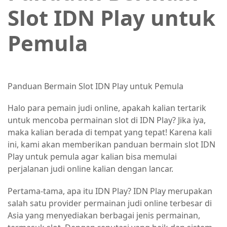
Slot IDN Play untuk
Pemula
Panduan Bermain Slot IDN Play untuk Pemula
Halo para pemain judi online, apakah kalian tertarik
untuk mencoba permainan slot di IDN Play? Jika iya,
maka kalian berada di tempat yang tepat! Karena kali
ini, kami akan memberikan panduan bermain slot IDN
Play untuk pemula agar kalian bisa memulai
perjalanan judi online kalian dengan lancar.
Pertama-tama, apa itu IDN Play? IDN Play merupakan
salah satu provider permainan judi online terbesar di
Asia yang menyediakan berbagai jenis permainan,