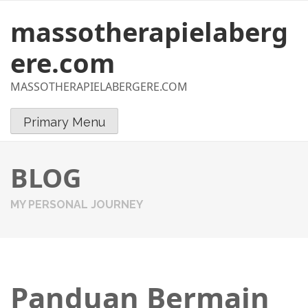
massotherapielaberg
S
k
ere.com
i
p
MASSOTHERAPIELABERGERE.COM
t
o
Primary Menu
c
o
n
BLOG
t
e
MY PERSONAL JOURNEY
n
t
Panduan Bermain