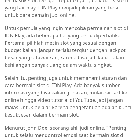
termasuk slot. Dengan reputasi yang baik dan sistem
yang fair play, IDN Play menjadi pilihan yang tepat
untuk para pemain judi online.
Untuk pemula yang ingin mencoba permainan slot di
IDN Play, ada beberapa hal yang perlu diperhatikan.
Pertama, pilihlah mesin slot yang sesuai dengan
budget kalian. Jangan terlalu tergiur dengan jackpot
besar yang ditawarkan, karena bisa jadi kalian akan
kehilangan banyak uang dalam waktu singkat.
Selain itu, penting juga untuk memahami aturan dan
cara bermain slot di IDN Play. Ada banyak sumber
informasi yang bisa kalian gunakan, mulai dari artikel
online hingga video tutorial di YouTube. Jadi jangan
malas untuk belajar, karena pengetahuan adalah kunci
kesuksesan dalam bermain slot.
Menurut John Doe, seorang ahli judi online, “Penting
untuk selalu mengontrol emosi saat bermain slot di