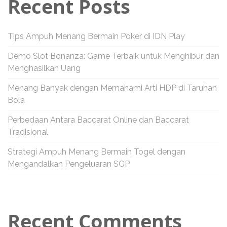
Recent Posts
v
i
Tips Ampuh Menang Bermain Poker di IDN Play
g
Demo Slot Bonanza: Game Terbaik untuk Menghibur dan
Menghasilkan Uang
a
Menang Banyak dengan Memahami Arti HDP di Taruhan
t
Bola
i
Perbedaan Antara Baccarat Online dan Baccarat
Tradisional
o
Strategi Ampuh Menang Bermain Togel dengan
n
Mengandalkan Pengeluaran SGP
Recent Comments