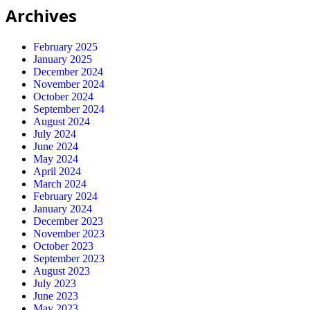
Archives
February 2025
January 2025
December 2024
November 2024
October 2024
September 2024
August 2024
July 2024
June 2024
May 2024
April 2024
March 2024
February 2024
January 2024
December 2023
November 2023
October 2023
September 2023
August 2023
July 2023
June 2023
May 2023